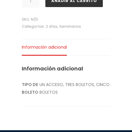
AÑADIR AL CARRITO
MANAGERS
2021
SKU:
N/D
-
Categorías:
2 días
,
Seminarios
ONLINE
cantidad
Información adicional
Información adicional
TIPO DE
UN ACCESO, TRES BOLETOS, CINCO
BOLETO
BOLETOS